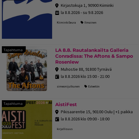
Kirjastokuja 1, 90900 Kiiminki
la 8.8.2026 - su 9.8.2026
KiiminkiSeura
Ilmainen
LA 8.8. Rautalankailta Galleria
Tapahtuma
Conradissa: The Aftons & Sampo
Rosenlew
Muhostie 88, 91800 Tyrnävä
la 8.8.2026 klo 15:00 - 21:00
simeonijulkunen
Esteetön
Tapahtuma
Tapahtuma
AistiFest
Pikisaarentie 15, 90100 Oulu | +1 paikka
la 8.8.2026 klo 09:00 - 18:00
kirjallisuus