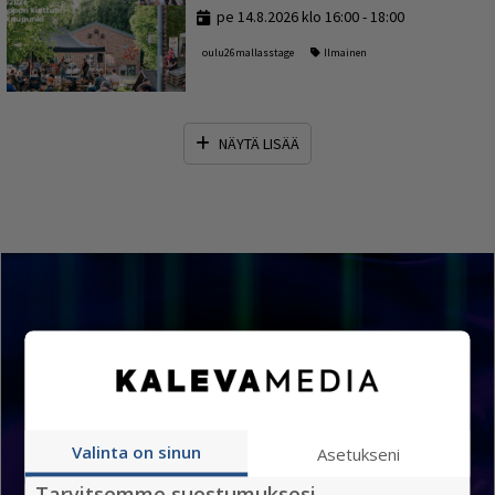
pe 14.8.2026 klo 16:00 - 18:00
oulu26mallasstage
Ilmainen
NÄYTÄ LISÄÄ
Tapahtumat kartalla
Valinta on sinun
Asetukseni
Tarvitsemme suostumuksesi