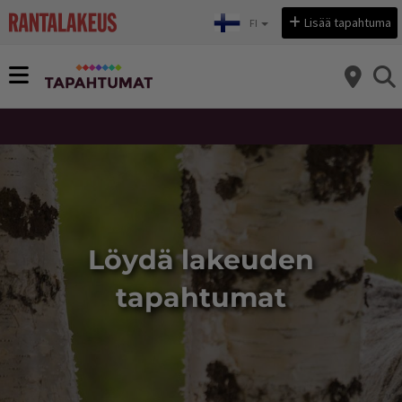
Sivu vaihtui: Löydä lakeuden tapahtumat
Valitse kieli:
Lisää tapahtuma
FI
Löydä lakeuden
tapahtumat