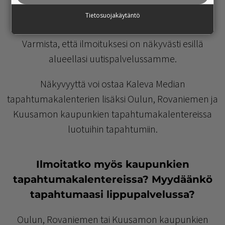
Tietosuojakäytäntö
Lisää tapahtumasi näkyvyyttä
Varmista, että ilmoituksesi on näkyvästi esillä
alueellasi uutispalvelussamme.
Näkyvyyttä voi ostaa Kaleva Median
tapahtumakalenterien lisäksi Oulun, Rovaniemen ja
Kuusamon kaupunkien tapahtumakalentereissa
luotuihin tapahtumiin.
I
lmoitatko myös kaupunkien
tapahtumakalentereissa? Myydäänkö
tapahtumaasi lippupalvelussa?
Oulun, Rovaniemen tai Kuusamon kaupunkien