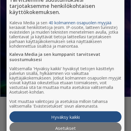
tarjotaksemme henkilökohtaisen
Lapset ja perhe
Musiikki
käyttökokemuksen.
Kaleva Media ja sen
40 kolmannen osapuolen myyjää
keräävät henkilötietoja (esim. IP-osoite, laitteen tunniste)
evästeiden ja muiden teknisten menetelmien avulla, jotka
tallentavat ja käyttävät tietoja laitteellasi tarjotakseen
Liikunta ja urheilu
Luonto ja hyvinvointi
parhaan käyttäjäkokemuksen sekä näyttääkseen
kohdennettua sisältöä ja mainontaa.
Kaleva Media ja sen kumppanit tarvitsevat
suostumuksesi
Valitsemalla 'Hyväksy kaikki' hyväksyt tietojen käsittelyn
Museot ja näyttelyt
Klubit ja ravintolat
palvelun sisällä, hylkääminen voi vaikuttaa
käyttäjäkokemukseen. Jotkut kolmannen osapuolen myyjät
voivat käyttää oikeutettua etuaan toimiakseen, voit
vastustaa sitä tai muuttaa muita asetuksia valitsemalla
Asetukset-kohdan.
Voit muuttaa valintojasi ja asetuksia milloin tahansa
valitsemalla 'Evästesetukset' sivun alareunasta.
Hyväksy kaikki
Ilmoittaja
Asetukset