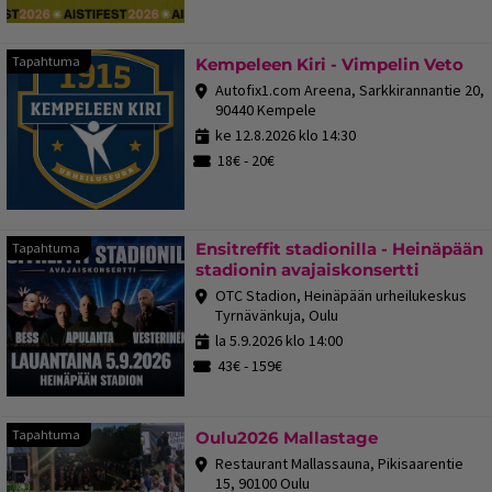
Tap
Tapahtuma
Kempeleen Kiri - Vimpelin Veto
Autofix1.com Areena, Sarkkirannantie 20,
90440 Kempele
ke 12.8.2026 klo 14:30
18€ - 20€
Ensitreffit stadionilla - Heinäpään
Tapahtuma
stadionin avajaiskonsertti
OTC Stadion, Heinäpään urheilukeskus
Tyrnävänkuja, Oulu
la 5.9.2026 klo 14:00
43€ - 159€
Tapahtuma
Tapahtuma
Oulu2026 Mallastage
Restaurant Mallassauna, Pikisaarentie
15, 90100 Oulu